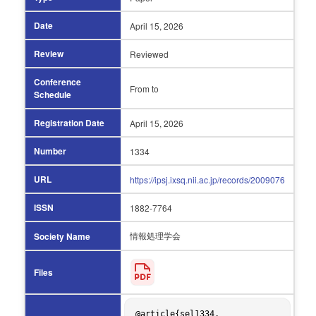
Date
April 15,
2026
Review
Reviewed
Conference
From
to
Schedule
Registration Date
April 15,
2026
Number
1334
URL
https://ipsj.ixsq.nii.ac.jp/records/2009076
ISSN
1882-7764
情報処理学会
Society Name
Files
@article{sel1334,
