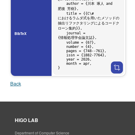
    author = {川本 琢人 and 
肥後 芳樹},

    title = {{C\#
におけるラムダ式を用いたメソッドの
抽出リファクタリングによるコードク
ローン集約}},

BibTeX
    journal = 
{情報処理学会論文誌},

    volume = {67},

    number = {4},

    pages = {748--761},

    issn = {1882-7764},

    year = 2026,

    month = apr,

Back
HIGO LAB
Department of Computer Science