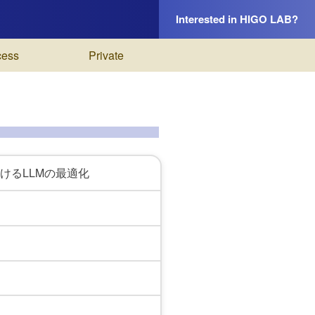
Interested in HIGO LAB?
cess
Private
けるLLMの最適化