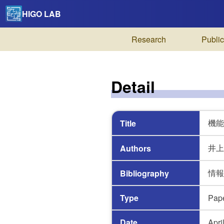
HIGO LAB
Research
Public
Detail
機能
Title
井上
Authors
情報処
Bibliography
Type
Pap
Date
Apri