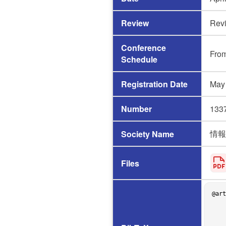
Review
Rev
Conference
Fro
Schedule
Registration Date
May
Number
133
情報
Society Name
Files
@art
    author = {井上 龍太郎 and 肥後 芳樹},

    title = {{機能等価メソッドデータセットを利用したコードクローン検出におけるLLMの最適化}},

    journal = {情報処理学会論文誌},
