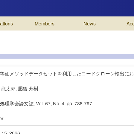
ations
Members
News
Ac
等価メソッドデータセットを利用したコードクローン検出にお
 龍太郎, 肥後 芳樹
理学会論文誌, Vol. 67, No. 4, pp. 788-797
er
l 15,
2026