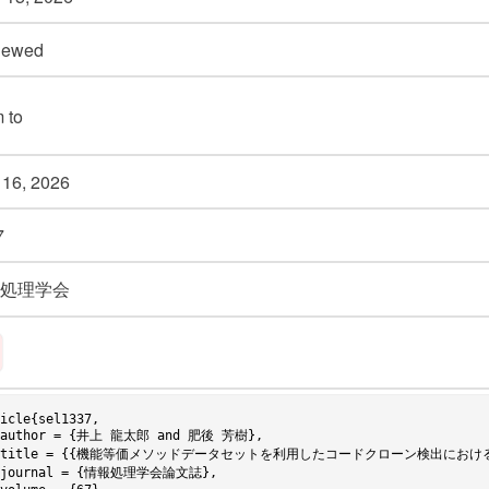
iewed
m
to
 16,
2026
7
処理学会
icle{sel1337,
