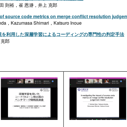
田 則裕，崔 恩瀞，井上 克郎
 of source code metrics on merge conflict resolution judg
nda，Kazumasa Shimari，Katsuro Inoue
現を利用した深層学習によるコーディングの専門性の判定手法
 克郎