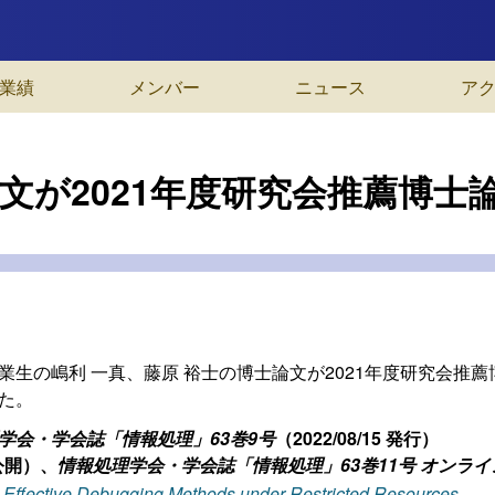
業績
メンバー
ニュース
ア
文が2021年度研究会推薦博士
業生の嶋利 一真、藤原 裕士の博士論文が2021年度研究会推
た。
学会・学会誌「情報処理」63巻9号
（2022/08/15 発行）
5 公開）、
情報処理学会・学会誌「情報処理」63巻11号 オンライ
-Effective Debugging Methods under Restricted Resources