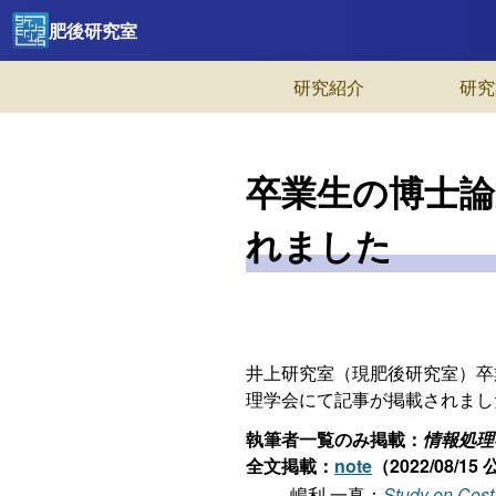
肥後研究室
研究紹介
研究
卒業生の博士論
れました
井上研究室（現肥後研究室）卒
理学会にて記事が掲載されまし
執筆者一覧のみ掲載：
情報処理
全文掲載：
note
（2022/08/1
嶋利 一真：
Study on Cost