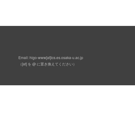
Email: higo-www[at]ics.es.osaka-u.ac.jp
（[at] を @ に置き換えてください）