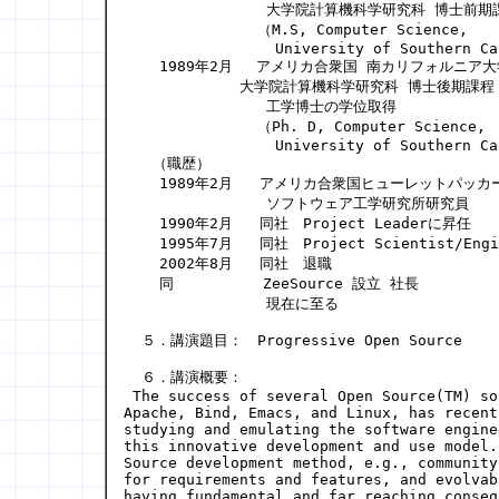
                大学院計算機科学研究科 博士前期
               （M.S, Computer Science,

                 University of Southern Ca
    1989年2月　 アメリカ合衆国 南カリフォルニア大学
　　　　　　　　大学院計算機科学研究科 博士後期課程 
                工学博士の学位取得

               （Ph. D, Computer Science,

                 University of Southern Ca
　　（職歴）

    1989年2月   アメリカ合衆国ヒューレットパッカ
                ソフトウェア工学研究所研究員

    1990年2月   同社　Project Leaderに昇任

    1995年7月   同社　Project Scientist/Eng
    2002年8月   同社　退職

    同          ZeeSource 設立 社長

                現在に至る

  ５．講演題目：　Progressive Open Source

  ６．講演概要：　

 The success of several Open Source(TM) so
Apache, Bind, Emacs, and Linux, has recent
studying and emulating the software engine
this innovative development and use model.
Source development method, e.g., community
for requirements and features, and evolvab
having fundamental and far reaching conseq