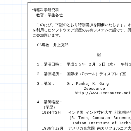
情報科学研究科

　教官・学生各位

　このたび、下記のとおり特別講演を開催いたします。オ
を利用したソフトウェア資産の共有システムの話です。興
ご参加願います。

  CS専攻　井上克郎

　　　　　　　　　　　　　　　　　記

　１．講演日時：　平成１５年 ２月 ５日（水）　午前１
　２．講演場所：　国際棟（Σホール）ディスプレイ室

　３．講師：　　　Dr. Pankaj K. Garg

		      Zeesource

		  http://www.zeesource.net

　４．講師略歴：　

    （学歴）

    1984年5月   インド国 インド技術大学 計算機科
               （B. Tech, Computer Science,
                 Indian Institute of Techn
    1986年12月  アメリカ合衆国 南カリフォルニア大