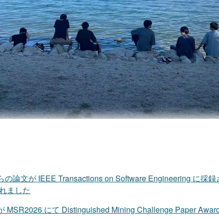
が IEEE Transactions on Software Engineering 
れました
2026 にて Distinguished Mining Challenge Paper A