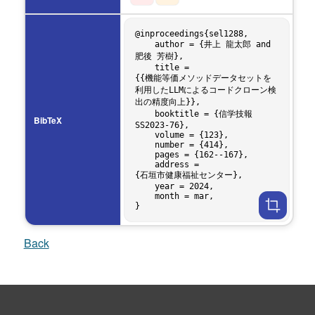
@inproceedings{sel1288,

    author = {井上 龍太郎 and 
肥後 芳樹},

    title = 
{{機能等価メソッドデータセットを
利用したLLMによるコードクローン検
出の精度向上}},

    booktitle = {信学技報 
BibTeX
SS2023-76},

    volume = {123},

    number = {414},

    pages = {162--167},

    address = 
{石垣市健康福祉センター},

    year = 2024,

    month = mar,

Back