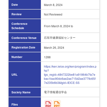
Date
March 8,
2024
Review
Not Reviewed
Conference
From March 8,
2024 to
Schedule
石垣市健康福祉センター
Conference Venue
Registration Date
March 26,
2024
Number
1288
https://ken.ieice.org/ken/program/index.p
hp?
URL
tgs_regid=4847222be81a91864b7fa7e
bac1bac90dc6ae2ae715d2ae3779c65f
7e235b6b3&tgid=IEICE-SS
電子情報通信学会
Society Name
Files