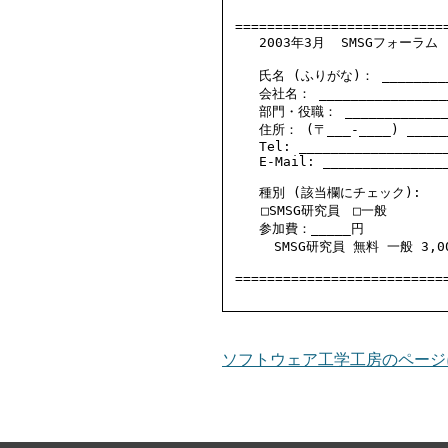
===========================
   2003年3月  SMSGフォーラム
   氏名 (ふりがな)： ___________
   会社名： __________________
   部門・役職： _______________
   住所： (〒___-____) _______
   Tel: ___________________
   E-Mail: ________________
   種別 (該当欄にチェック):

　　□SMSG研究員　□一般

   参加費：_____円

　　　SMSG研究員 無料 一般 3,00
ソフトウェア工学工房のページ