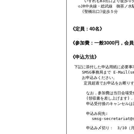
　　 　いずれもB3出口より徒歩０分
　　◇JR中央線・総武線　御茶ノ水駅
《定員：40名》
《参加費：一般3000円，会
《申込方法》
　下記に添付した申込用紙に必要事項
　　　SMSG事務局まで E-Mail(smsg
　　　お申込みください。

　    定員超過でお申込をお断り
　     なお，参加費は当日会場
　     (領収書を差し上げます)．

　     申込受付後のキャンセルは
　     申込み宛先:

         smsg-secretariat@s
　     申込み〆切り：　3/10（月