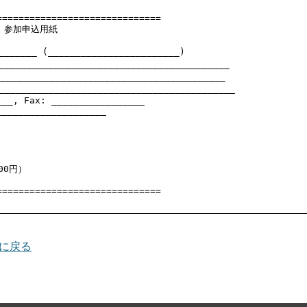
=============================

  参加申込用紙

____ (________________________)

________________________________________

_______________________________________

_________________________________________

__, Fax: _________________

___________________

0円）

に戻る