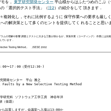
とデモを，
東芝研究開発センター
平山様からはふたつめのこぶ（
為の「選択的テスト手法」（
注2
）の紹介をして 頂きます．
々複雑化し，それに比例するように 保守作業への要求も厳し
状への解決策として多くのヒントを提供してく れることと思い
グラムの理解や影響 調査とテストに大きな工数が掛かるが，実装作業（コーディング） 作業には比
呼んでいます．
 Selective Testing Method」 ,ISESE 2002
00〜17：00（受付12:30-)

　研究開発センター　平山 雅之

Faults by a New Selective Testing Method

報科学研究科 ソフトウェア工学工房　神谷年洋

験（仮題）

から設置しますが，会議室へ入場は13:00か
