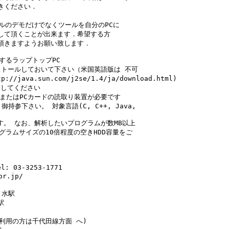
ください．

ールのデモだけでなくツールを自分のPCに

して頂くことが出来ます．希望する方

頂きますようお願い致します．

働するラップトップPC

ンストールしておいて下さい（米国英語版は 不可

java.sun.com/j2se/1.4/ja/download.html)

してください

MまたはPCカードの読取り装置が必要です

参下さい。 対象言語(C, C++, Java,

です。 なお、解析したいプログラムが数MB以上

ラムサイズの10倍程度の空きHDD容量をご

 03-3253-1771

r.jp/

水駅



利用の方は千代田線方面 へ)
