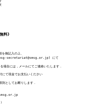




員無料》
を御記入の上、

-secretariat@smsg.or.jp) にて

する場合には，メールにてご連絡いたします．

受付にて現金でお支払いください

原則としてお断りします．

msg.or.jp

）
