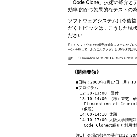
「Code Clone」技術の紹介
効率 的かつ効果的なテストの
ソフトウェアシステムは今後益
だくトピ ックは，こうした現
ださい．
注1
： ソフトウェアの保守は対象システムやプロ
ーン を称して「ふたこぶラクダ」とSMSGでは
注2
： 「Elimination of Crucial Faults by a New
《開催要領》
　●日時：2003年3月17日（月）13：
　●プログラム

　　12:30-13:00　受付

　　13:10-14:00 （株）東芝
　　　Elimination of Crucial 
　　（仮題）

　　14:00-14:10 休憩

　　14:10-17:00 大阪大学情
　　　Code Cloneの紹介と利用体
　注1) 会場の都合で受付は12:30