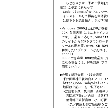
　　　らとなります．予めご承知おき
　注2）ご参加にあたって

　　Code Cloneの紹介では，ツ
　　インストールして機能を実体験
　　は以下をお読み頂き，予め準備
　-Windows 2000またはXPが稼
　-JDK 各国語版 1.3以上をイ
　 です）。必要に応じて,Sun(http://
　 のサイトからJDKをダウンロード
　-ツールの配布等のため、CD-RO
　-解析したいプログラムがあれば、御持
　 Cobol)

　-HDDに空き容量10MB程度必要
　 になる場合には、解析対象 プログ
　 用意ください

　●会場：総評会館　401会議室

　　千代田区神田駿河台3-2-11 Tel:
　　http://www.sohyokaikan.o
　　地図は上記URLをご覧下さい．

　　◇営団地下鉄千代田線　新御茶ノ
　　　営団地下鉄丸ノ内線　淡路町駅
　　　都営地下鉄新宿線　小川町駅

　　 　(丸ノ内線と都営新宿線をご