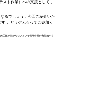
テスト作業）への支援として，
くなるでしょう．今回ご紹介いた
ます． どうぞふるってご参加く
較的工数が掛からないという保守作業の典型的パタ