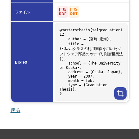
ファイル
@mastersthesis{selgraduation1
12,

    author = {宮崎 宏海},

    title = 
{{Javaクラスの利用関係を用いたソ
フトウェア部品のカテゴリ階層構築法
}},

BibTeX
    school = {The University 
of Osaka},

    address = {Osaka, Japan},

    year = 2007,

    month = feb,

    type = {Graduation 
Thesis},

戻る