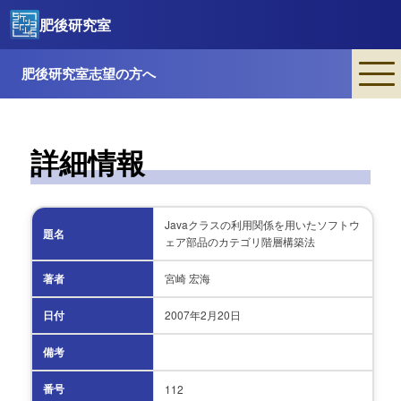
肥後研究室
肥後研究室志望の方へ
詳細情報
Javaクラスの利用関係を用いたソフトウ
題名
ェア部品のカテゴリ階層構築法
著者
宮崎 宏海
日付
2007年
2月20日
備考
番号
112