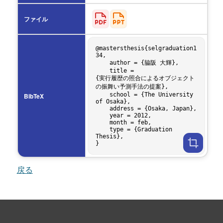
ファイル
@mastersthesis{selgraduation1
34,

    author = {脇阪 大輝},

    title = 
{実行履歴の照合によるオブジェクト
の振舞い予測手法の提案},

    school = {The University 
BibTeX
of Osaka},

    address = {Osaka, Japan},

    year = 2012,

    month = feb,

    type = {Graduation 
Thesis},

戻る