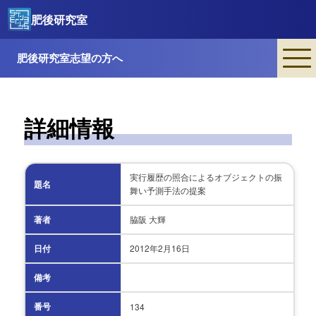
肥後研究室
肥後研究室志望の方へ
詳細情報
実行履歴の照合によるオブジェクトの振
題名
舞い予測手法の提案
著者
脇阪 大輝
日付
2012年
2月16日
備考
番号
134