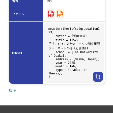
番号
193
ファイル
@mastersthesis{selgraduation1
93,

    author = {近藤偉成},

    title = {{SZZ 
手法における各行３トークン開発履歴
フォーマットの導入と評価}},

    school = {The University 
BibTeX
of Osaka},

    address = {Osaka, Japan},

    year = 2025,

    month = feb,

    type = {Graduation 
Thesis},

戻る