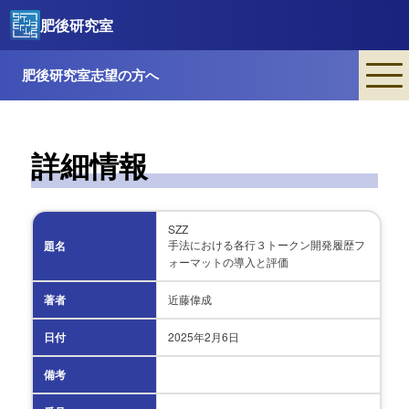
肥後研究室
肥後研究室志望の方へ
詳細情報
SZZ
手法における各行３トークン開発履歴フ
題名
ォーマットの導入と評価
著者
近藤偉成
日付
2025年
2月6日
備考