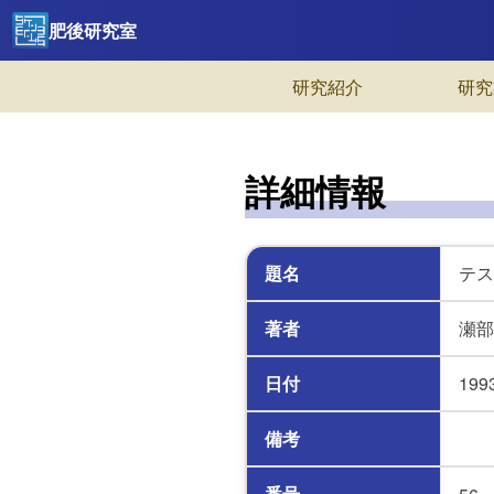
肥後研究室
研究紹介
研究
詳細情報
題名
テス
著者
瀬部
日付
199
備考
番号