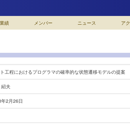
業績
メンバー
ニュース
ア
ト工程におけるプログラマの確率的な状態遷移モデルの提案
 紹夫
3年
2月26日