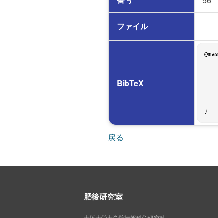
56
ファイル
@mas
    author = {瀬部 紹夫},

    title = {テスト工程におけるプログラマの確率的な状態遷移モデルの提案},

    school = {The University of Osaka},

BibTeX
    address = {Osaka, Japan},

    year = 1993,

    month = feb,

    type = {Graduation Thesis},

戻る
肥後研究室
大阪大学大学院情報科学研究科