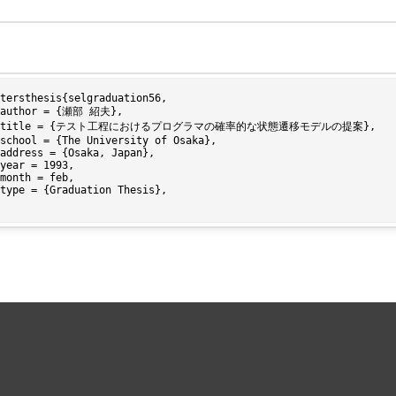
tersthesis{selgraduation56,
