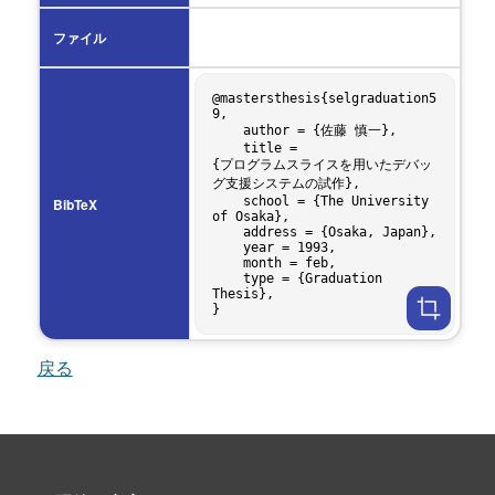
ファイル
@mastersthesis{selgraduation5
9,

    author = {佐藤 慎一},

    title = 
{プログラムスライスを用いたデバッ
グ支援システムの試作},

    school = {The University 
BibTeX
of Osaka},

    address = {Osaka, Japan},

    year = 1993,

    month = feb,

    type = {Graduation 
Thesis},

戻る