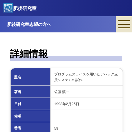
肥後研究室
肥後研究室志望の方へ
詳細情報
プログラムスライスを用いたデバッグ支
題名
援システムの試作
著者
佐藤 慎一
日付
1993年
2月25日
備考
番号
59