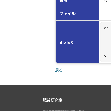
78
ファイル
@mas
    author = {坂下 徹},

    title = {開発者間の作業連絡を支援した開発管理システムの試作},

    school = {The University of Osaka},

BibTeX
    address = {Osaka, Japan},

    year = 1999,

    month = feb,

    type = {Graduation Thesis},

戻る
肥後研究室
大阪大学大学院情報科学研究科