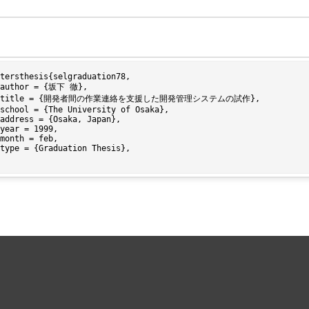
tersthesis{selgraduation78,
