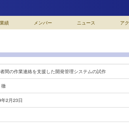
業績
メンバー
ニュース
ア
者間の作業連絡を支援した開発管理システムの試作
 徹
9年
2月23日