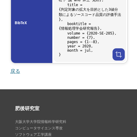
松下 誠 and 井上 克郎},

    title = 
{判定対象の拡大を目的とした3値分
類によるソースコード品質の評価手法
},

BibTeX
    booktitle = 
{情報処理学会研究報告},

    volume = {2020-SE-205},

    number = {7},

    pages = {1--8},

    year = 2020,

    month = jul,

戻る
肥後研究室
大阪大学大学院情報科学研究科
コンピュータサイエンス専攻
ソフトウェア工学講座