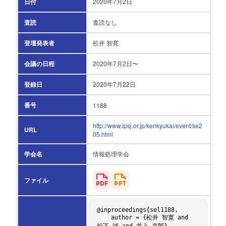
日付
2020年
7月2日
査読
査読なし
登壇発表者
松井 智寛
会議の日程
2020年
7月2日〜
登録日
2020年
7月22日
番号
1188
http://www.ipsj.or.jp/kenkyukai/event/se2
URL
05.html
学会名
情報処理学会
ファイル
@inproceedings{sel1188,

    author = {松井 智寛 and 