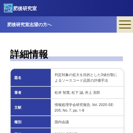
肥後研究室
肥後研究室志望の方へ
詳細情報
判定対象の拡大を目的とした3値分類に
題名
よるソースコード品質の評価手法
著者
松井 智寛, 松下 誠, 井上 克郎
情報処理学会研究報告, Vol. 2020-SE-
文献
205, No. 7, pp. 1-8
種別
国内会議