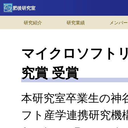
肥後研究室
研究紹介
研究業績
メンバー
マイクロソフト
究賞 受賞
本研究室卒業生の神
フト産学連携研究機構(Inst