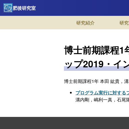
肥後研究室
研究紹介
研究
博士前期課程1
ップ2019・イン
博士前期課程1年 本田 紘貴，溝
プログラム実行に対する
溝内剛，嶋利一真，石尾