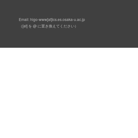
Email: higo-www[at]ics.es.osaka-u.ac.jp
（[at] を @ に置き換えてください）