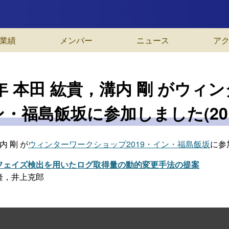
業績
メンバー
ニュース
ア
年 本田 紘貴，溝内 剛 がウィ
・福島飯坂に参加しました(2019/0
内 剛 が
ウィンターワークショップ2019・イン・福島飯坂
に参
フェイズ検出を用いたログ取得量の動的変更手法の提案
隆，井上克郎