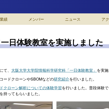
業績
メンバー
ニュース
ア
て一日体験教室を実施しました
祭にて、
大阪大学大学院情報科学研究科「一日体験教室」
を実施
コードクローンやSBOMなどの
研究紹介
を行いました。
ドクローン解析についての体験学習
を行いました。普段体験で
を持ってもらいました。