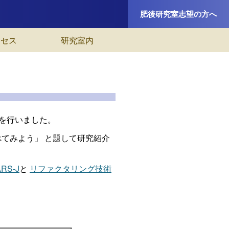
肥後研究室志望の方へ
クセス
研究室内
介を行いました。
べてみよう」 と題して研究紹介
S-J
と
リファクタリング技術