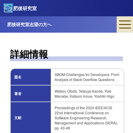
肥後研究室
肥後研究室志望の方へ
詳細情報
SBOM Challenges for Developers: From
題名
Analysis of Stack Overflow Questions
Wataru Otoda, Tetsuya Kanda, Yuki
著者
Manabe, Katsuro Inoue, Yoshiki Higo
Proceedings of the 2024 IEEE/ACIS
22nd International Conference on
文献
Software Engineering Research,
Management and Applications (SERA),
pp. 43-46