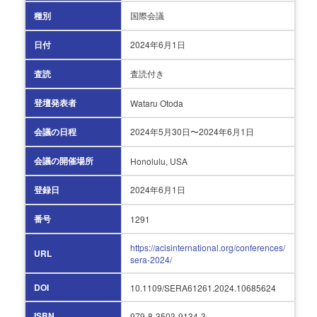
種別
国際会議
日付
2024年
6月1日
査読
査読付き
登壇発表者
Wataru Otoda
会議の日程
2024年
5月30日〜2024年
6月1日
会議の開催場所
Honolulu, USA
登録日
2024年
6月1日
番号
1291
https://acisinternational.org/conferences/
URL
sera-2024/
DOI
10.1109/SERA61261.2024.10685624
ISBN
979-8-3503-9134-3