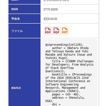
ISSN
2770-8209
学会名
IEEE/ACIS
ファイル
@inproceedings{sel1291,

    author = {Wataru Otoda 
and Tetsuya Kanda and Yuki 
Manabe and Katsuro Inoue and 
Yoshiki Higo},

    title = {{SBOM Challenges 
for Developers: From Analysis 
of Stack Overflow 
Questions}},

    booktitle = {Proceedings 
of the 2024 IEEE/ACIS 22nd 
International Conference on 
Software Engineering 
BibTeX
Research, Management and 
Applications (SERA)},

    pages = {43--46},

    address = {Honolulu, 
USA},

    doi = 