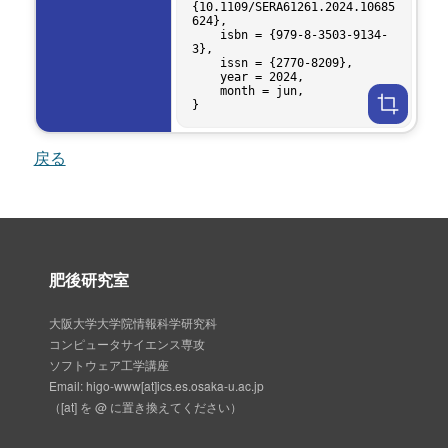
{10.1109/SERA61261.2024.10685
624},

    isbn = {979-8-3503-9134-
3},

    issn = {2770-8209},

    year = 2024,

    month = jun,

戻る
肥後研究室
大阪大学大学院情報科学研究科
コンピュータサイエンス専攻
ソフトウェア工学講座
Email: higo-www[at]ics.es.osaka-u.ac.jp
（[at] を @ に置き換えてください）