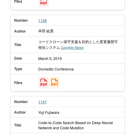
Files
Number
1148
本田 紘貴
Author
コードクローン保守支援を目的とした変更履歴可
Title
視化システム
Copyright Notice
Date
March 5,
2019
Type
Domestic Conference
Files
Number
1147
Author
Yuji Fujiwara
Code-to-Code Search Based on Deep Neural
Title
Network and Code Mutation