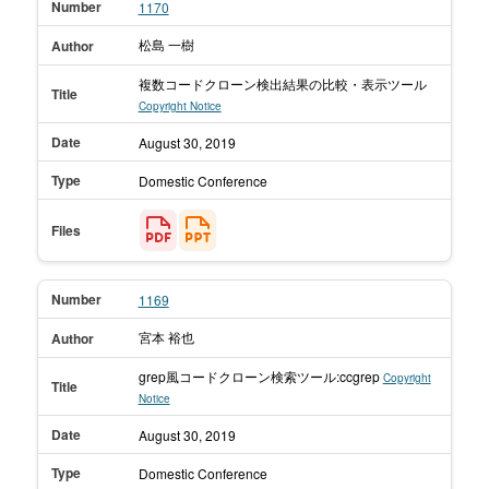
Number
1170
松島 一樹
Author
複数コードクローン検出結果の比較・表示ツール
Title
Copyright Notice
Date
August 30,
2019
Type
Domestic Conference
Files
Number
1169
宮本 裕也
Author
grep風コードクローン検索ツール:ccgrep
Copyright
Title
Notice
Date
August 30,
2019
Type
Domestic Conference