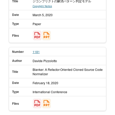
Title
ジコンフリクトの解消パターン判定モデル
Copyright Notice
Date
March 5,
2020
Type
Paper
Files
Number
1181
Author
Davide Pizzolotto
Blanker: A Refactor-Oriented Cloned Source Code
Title
Normalizer
Date
February 18,
2020
Type
International Conference
Files