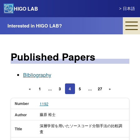
HIGO LAB
> 日本語
Interested in HIGO LAB?
Published Papers
Bibliography
«
1
…
3
4
5
…
27
»
Number
1192
藤原 裕士
Author
深層学習を用いたソースコード分類手法の比較調
Title
査