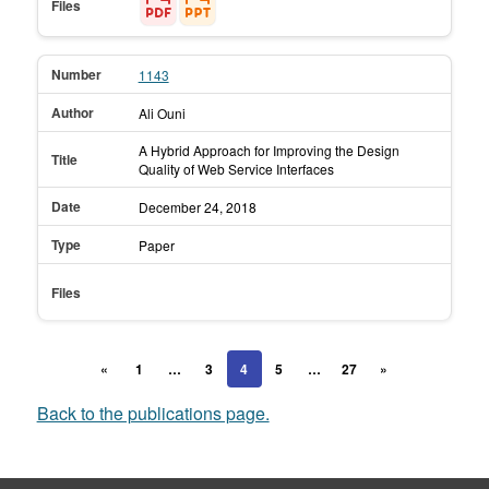
Files
Number
1143
Author
Ali Ouni
A Hybrid Approach for Improving the Design
Title
Quality of Web Service Interfaces
Date
December 24,
2018
Type
Paper
Files
«
1
…
3
4
5
…
27
»
Back to the publications page.