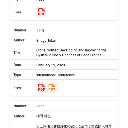
Files
Number
1178
Author
Shogo Tokui
Clone Notifier: Developing and Improving the
Title
System to Notify Changes of Code Clones
Date
February 19,
2020
Type
International Conference
Files
Number
1177
神田 哲也
Author
自己評価と客観評価の変化に基づく実践的人材育