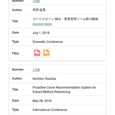
Number
1160
本田 紘貴
Author
コードクローン 検出・変更管理ツール群の開発
Title
Copyright Notice
Date
July 1,
2019
Type
Domestic Conference
Files
Number
1159
Author
Norihiro Yoshida
Proactive Clone Recommendation System for
Title
Extract Method Refactoring
Date
May 28,
2019
Type
International Conference