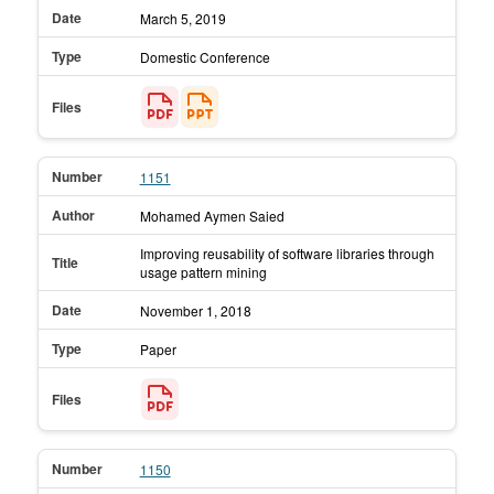
Date
March 5,
2019
Type
Domestic Conference
Files
Number
1151
Author
Mohamed Aymen Saied
Improving reusability of software libraries through
Title
usage pattern mining
Date
November 1,
2018
Type
Paper
Files
Number
1150