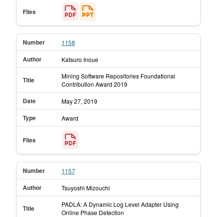
Files
Number
1158
Author
Katsuro Inoue
Mining Software Repositories Foundational
Title
Contribution Award 2019
Date
May 27,
2019
Type
Award
Files
Number
1157
Author
Tsuyoshi Mizouchi
PADLA: A Dynamic Log Level Adapter Using
Title
Online Phase Detection