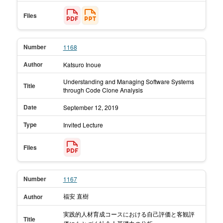
Files
Number
1168
Author
Katsuro Inoue
Understanding and Managing Software Systems
Title
through Code Clone Analysis
Date
September 12,
2019
Type
Invited Lecture
Files
Number
1167
福安 直樹
Author
実践的人材育成コースにおける自己評価と客観評
Title