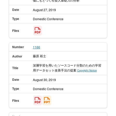
価にもとづく社会人基礎力の分析
Date
August 27,
2019
Type
Domestic Conference
Files
Number
1166
藤原 裕士
Author
深層学習を用いたソースコード分類のための学習
Title
用データセット改善手法の提案
Copyright Notice
Date
August 30,
2019
Type
Domestic Conference
Files