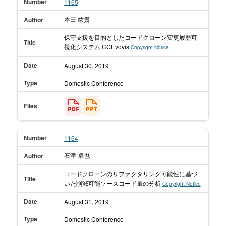
Number
1165
本田 紘貴
Author
保守支援を目的としたコードクローン変更履歴可
Title
視化システム CCEvovis
Copyright Notice
Date
August 30,
2019
Type
Domestic Conference
Files
Number
1164
石津 卓也
Author
コードクローンのリファクタリング可能性に基づ
Title
いた 削減可能ソースコード量の分析
Copyright Notice
Date
August 31,
2019
Type
Domestic Conference