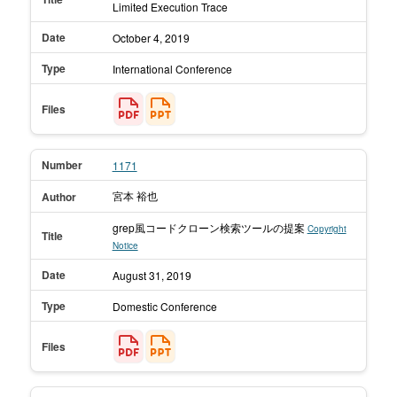
Limited Execution Trace
Date
October 4,
2019
Type
International Conference
Files
Number
1171
宮本 裕也
Author
grep風コードクローン検索ツールの提案
Copyright
Title
Notice
Date
August 31,
2019
Type
Domestic Conference
Files