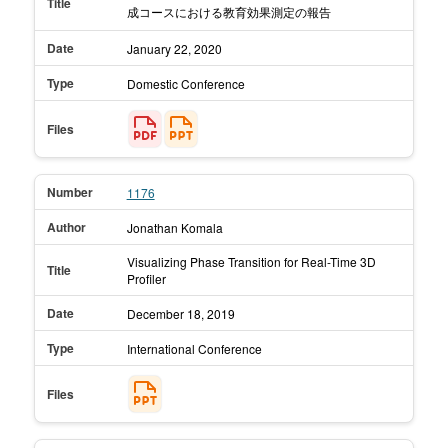
Title
成コースにおける教育効果測定の報告
Date
January 22,
2020
Type
Domestic Conference
Files
Number
1176
Author
Jonathan Komala
Visualizing Phase Transition for Real-Time 3D
Title
Profiler
Date
December 18,
2019
Type
International Conference
Files