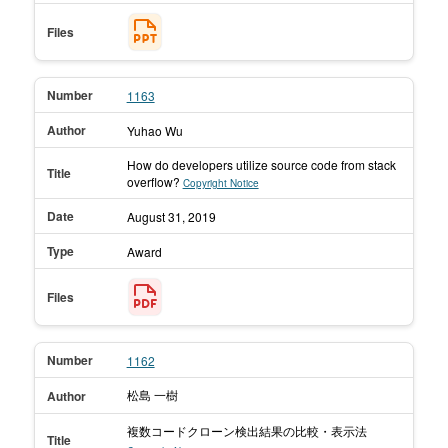
Files
Number
1163
Author
Yuhao Wu
How do developers utilize source code from stack
Title
overflow?
Copyright Notice
Date
August 31,
2019
Type
Award
Files
Number
1162
松島 一樹
Author
複数コードクローン検出結果の比較・表示法
Title