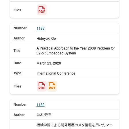
Files
Number
1183
Author
Hideyuki Oe
A Practical Approach to the Year 2038 Problem for
Title
32-bit Embedded System
Date
March 23,
2020
Type
International Conference
Files
Number
1182
白木 秀弥
Author
機械学習による開発履歴のメタ情報を用いたマー