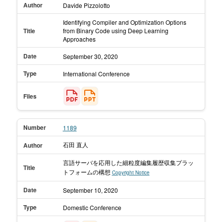
Author
Davide Pizzolotto
Identifying Compiler and Optimization Options
Title
from Binary Code using Deep Learning
Approaches
Date
September 30,
2020
Type
International Conference
Files
Number
1189
石田 直人
Author
言語サーバを応用した細粒度編集履歴収集プラッ
Title
トフォームの構想
Copyright Notice
Date
September 10,
2020
Type
Domestic Conference