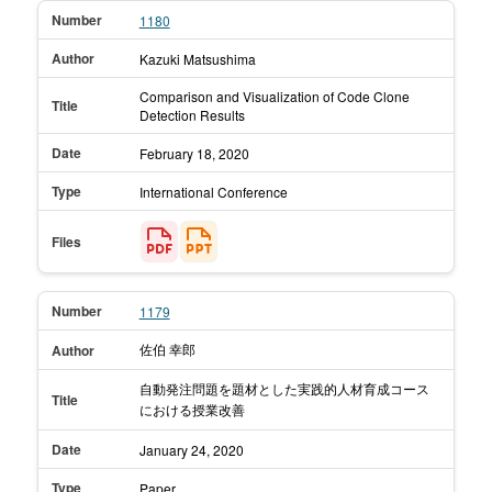
Number
1180
Author
Kazuki Matsushima
Comparison and Visualization of Code Clone
Title
Detection Results
Date
February 18,
2020
Type
International Conference
Files
Number
1179
佐伯 幸郎
Author
自動発注問題を題材とした実践的人材育成コース
Title
における授業改善
Date
January 24,
2020
Type
Paper