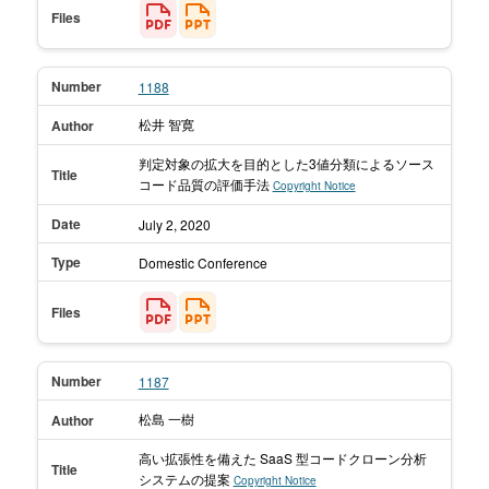
Files
Number
1188
松井 智寛
Author
判定対象の拡大を目的とした3値分類によるソース
Title
コード品質の評価手法
Copyright Notice
Date
July 2,
2020
Type
Domestic Conference
Files
Number
1187
松島 一樹
Author
高い拡張性を備えた SaaS 型コードクローン分析
Title
システムの提案
Copyright Notice