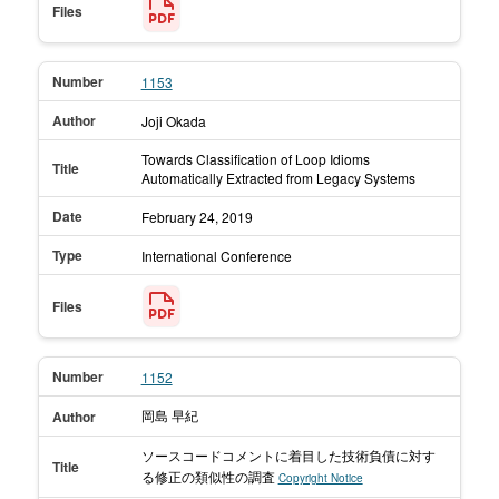
Files
Number
1153
Author
Joji Okada
Towards Classification of Loop Idioms
Title
Automatically Extracted from Legacy Systems
Date
February 24,
2019
Type
International Conference
Files
Number
1152
岡島 早紀
Author
ソースコードコメントに着目した技術負債に対す
Title
る修正の類似性の調査
Copyright Notice