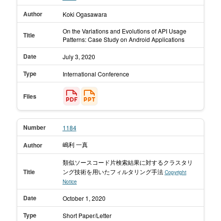
Author
Koki Ogasawara
On the Variations and Evolutions of API Usage
Title
Patterns: Case Study on Android Applications
Date
July 3,
2020
Type
International Conference
Files
Number
1184
嶋利 一真
Author
類似ソースコード片検索結果に対するクラスタリ
Title
ング技術を用いたフィルタリング手法
Copyright
Notice
Date
October 1,
2020
Type
Short Paper/Letter